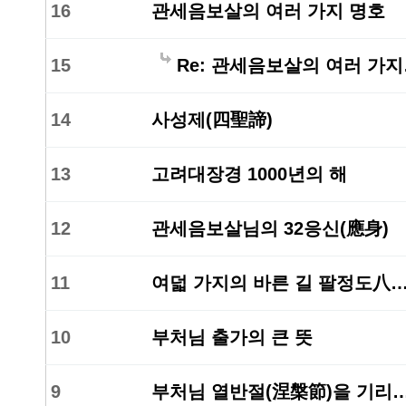
16
관세음보살의 여러 가지 명호
15
Re: 관세음보살의 여러 가
14
사성제(四聖諦)
13
고려대장경 1000년의 해
12
관세음보살님의 32응신(應身)
11
여덟 가지의 바른 길 팔정도八
10
부처님 출가의 큰 뜻
9
부처님 열반절(涅槃節)을 기리