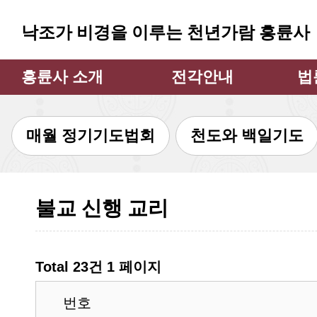
낙조가 비경을 이루는 천년가람 흥륜사
흥륜사 소개
전각안내
법
주지스님 인사
대웅전
법
매월 정기기도법회
천도와 백일기도
흥륜사 소개
만불전
큰
불상과 불탑
약사전
큰
소장 문화재
지장전
법
불교 신행 교리
흥륜사 사계
관음굴
법
흥륜사 낙조
삼성각
불사안내
범종각
Total 23건
1 페이지
찾아오시는 길
종무소
번호
쉼터