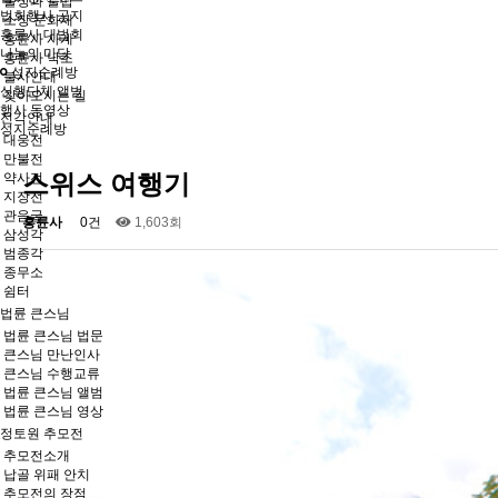
불상과 불탑
법회행사 공지
소장 문화재
흥륜사 대법회
흥륜사 사계
나눔의 마당
흥륜사 낙조
성지순례방
불사안내
신행단체 앨범
찾아오시는 길
행사 동영상
전각안내
성지순례방
대웅전
만불전
스위스 여행기
약사전
지장전
관음굴
흥륜사
0건
1,603회
삼성각
범종각
종무소
쉼터
법륜 큰스님
법륜 큰스님 법문
큰스님 만난인사
큰스님 수행교류
법륜 큰스님 앨범
법륜 큰스님 영상
정토원 추모전
추모전소개
납골 위패 안치
추모전의 장점