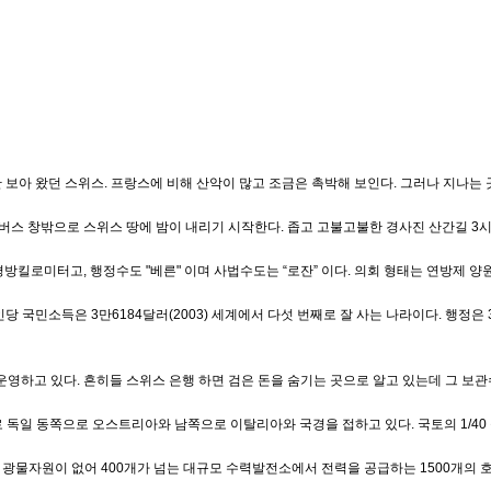
보아 왔던 스위스. 프랑스에 비해 산악이 많고 조금은 촉박해 보인다. 그러나 지나는 
스 창밖으로 스위스 땅에 밤이 내리기 시작한다. 좁고 고불고불한 경사진 산간길 3시간
평방킬로미터고, 행정수도 "베른" 이며 사법수도는 “로잔” 이다. 의회 형태는 연방제
 국민소득은 3만6184달러(2003) 세계에서 다섯 번째로 잘 사는 나라이다. 행정
영하고 있다. 흔히들 스위스 은행 하면 검은 돈을 숨기는 곳으로 알고 있는데 그 보관
으로 독일 동쪽으로 오스트리아와 남쪽으로 이탈리아와 국경을 접하고 있다. 국토의 1/4
천연 광물자원이 없어 400개가 넘는 대규모 수력발전소에서 전력을 공급하는 1500개의