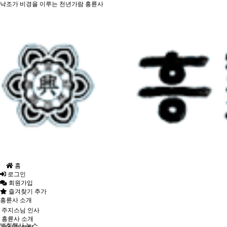
낙조가 비경을 이루는 천년가람 흥륜사
홈
로그인
회원가입
즐겨찾기 추가
흥륜사 소개
주지스님 인사
흥륜사 소개
법회행사 뉴스