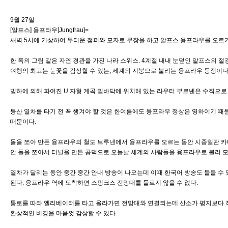
9월 27일
[알프스] 융프라우[Jungfrau]=
새벽 5시에 기상하여 두터운 점퍼와 모자로 무장을 하고 알프스 융프라우를 오르기
한 폭의 그림 같은 자연 경관을 가진 나라 스위스. 4계절 내내 눈덮인 알프스의 절
여행의 최고는 눈꽃을 감상할 수 있는, 세계의 지붕으로 불리는 융프라우 등정이다
빙하에 의해 파여진 U 자형 계곡 밑바닥에 위치해 있는 라우터 부르넨은 수직으로
등산 열차를 타기 전 꼭 챙겨야 할 것은 한여름에도 융프라우 정상은 영하이기 때문
때문이다.
돌을 쪼아 만든 융프라우의 철도 브루넨에서 융프라우를 오르는 동안 시종일관 카메
안 돌을 쪼아서 터널을 만든 공덕으로 오늘날 세계의 사람들을 융프라우로 불러 모
열차가 달리는 동안 중간 중간 안내 방송이 나오는데 이때 한국어 방송도 들을 수 
된다. 융프라우 역에 도착하면 스핑크스 전망대를 들르지 않을 수 없다.
통로를 따라 엘리베이터를 타고 올라가면 전망대와 연결되는데 산소가 평지보다 적
환상적인 비경을 마음껏 감상할 수 있다.