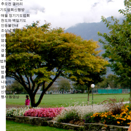
추모전 갤러리
기도법회신행방
매월 정기기도법회
천도와 백일기도
인등불안내
조상님 봉안 안내
신행단체 소개
염불독경 기도방
사경기도 성취방
경전과 신행영험
불교 신행 교리
법회행사 갤러리
법회행사 뉴스
법회행사 공지
흥륜사 대법회
나눔의 마당
성지순례방
신행단체 앨범
행사 동영상