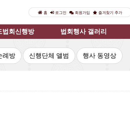
홈
로그인
회원가입
즐겨찾기 추가
도법회신행방
법회행사 갤러리
 정기기도법회
법회행사 뉴스
순례방
신행단체 앨범
행사 동영상
와 백일기도
법회행사 공지
등불안내
흥륜사 대법회
님 봉안 안내
나눔의 마당
단체 소개
성지순례방
독경 기도방
신행단체 앨범
기도 성취방
행사 동영상
과 신행영험
 신행 교리