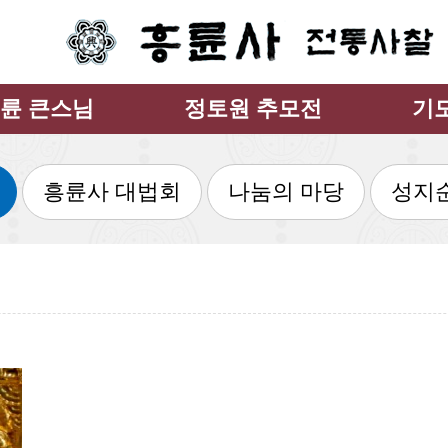
륜 큰스님
정토원 추모전
기
륜 큰스님 법문
추모전소개
매월
흥륜사 대법회
나눔의 마당
성지
스님 만난인사
납골 위패 안치
천도
스님 수행교류
추모전의 장점
인
륜 큰스님 앨범
추모전 갤러리
조상
륜 큰스님 영상
신행
염불
사경
경전
불교