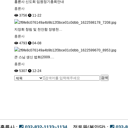
흥륜사 신도회 임원정기총회안내
흥륜사
3756
11-22
지장회 창림 및 천안함 장병천…
흥륜사
4793
04-08
큰 스님 생신 법회(2009.…
흥륜사
5307
12-24
처음
맨끝
흥륜사 :
032-832-1133~1134
정토원(봉안당) :
032-8