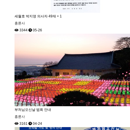
세월호 박지영 의사자 49재
+ 1
흥륜사
3344
05-26
부처님오신날 법회 안내
흥륜사
3161
04-24