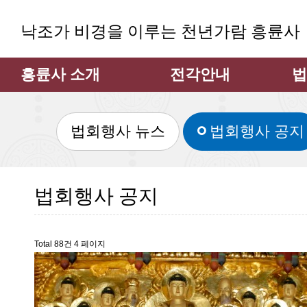
낙조가 비경을 이루는 천년가람 흥륜사
흥륜사 소개
전각안내
법
주지스님 인사
대웅전
법
법회행사 뉴스
법회행사 공지
흥륜사 소개
만불전
큰
불상과 불탑
약사전
큰
소장 문화재
지장전
법
법회행사 공지
흥륜사 사계
관음굴
법
흥륜사 낙조
삼성각
Total 88건
4 페이지
불사안내
범종각
찾아오시는 길
종무소
쉼터