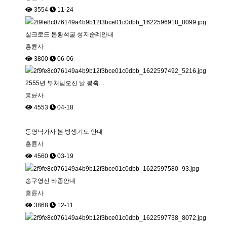
3554
11-24
실크로드 돈황석굴 성지순례안내
흥륜사
3800
06-06
2555년 부처님오신 날 봉축…
흥륜사
4553
04-18
등명낙가사 봄 방생기도 안내
흥륜사
4560
03-19
송구영신 타종안내
흥륜사
3868
12-11