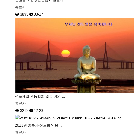
인천불교 합창단연합회 찬불가 …
흥륜사
3893
03-17
성도재일 연등법회 및 제야의 …
흥륜사
3212
12-23
2011년 흥륜사 신도회 임원…
흥륜사