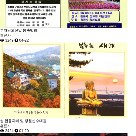
부처님오신날 봉축법회
흥륜사
3249
04-22
설 합동차례 및 정월신수대길 …
흥륜사
2424
01-20