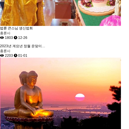
법륜 큰스님 생신법회
흥륜사
1803
12-26
2023년 계묘년 정월 운맞이…
흥륜사
2203
01-01