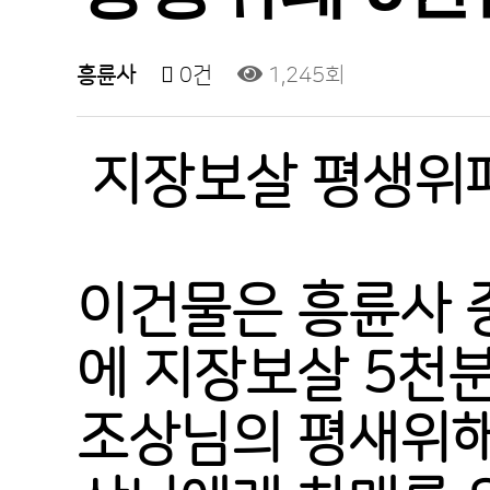
흥륜사
0건
1,245회
지장보살 평생위패
이건물은 흥륜사 
에 지장보살 5천
조상님의 평새위해