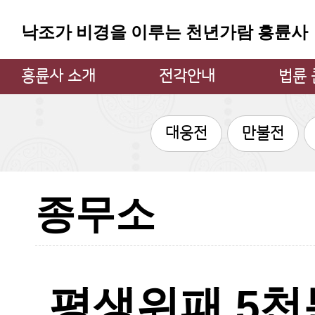
낙조가 비경을 이루는 천년가람 흥륜사
흥륜사 소개
전각안내
법륜
주지스님 인사
대웅전
법륜 큰
대웅전
만불전
흥륜사 소개
만불전
큰스님
불상과 불탑
약사전
큰스님
소장 문화재
지장전
법륜 큰
종무소
흥륜사 사계
관음굴
법륜 큰
흥륜사 낙조
삼성각
불사안내
범종각
찾아오시는 길
종무소
평생위패 5천
쉼터