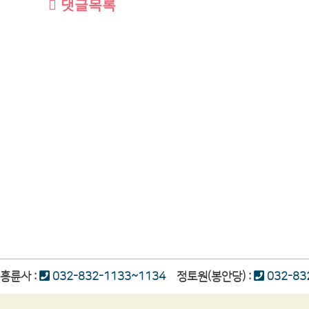
댓글목록
흥륜사 :
032-832-1133~1134
정토원(봉안당) :
032-83