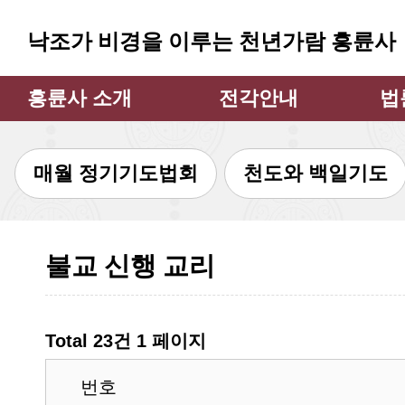
낙조가 비경을 이루는 천년가람 흥륜사
흥륜사 소개
전각안내
법
주지스님 인사
대웅전
법
매월 정기기도법회
천도와 백일기도
흥륜사 소개
만불전
큰
불상과 불탑
약사전
큰
소장 문화재
지장전
법
불교 신행 교리
흥륜사 사계
관음굴
법
흥륜사 낙조
삼성각
불사안내
범종각
Total 23건
1 페이지
찾아오시는 길
종무소
번호
쉼터