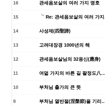
16
관세음보살의 여러 가지 명호
15
Re: 관세음보살의 여러 가
14
사성제(四聖諦)
13
고려대장경 1000년의 해
12
관세음보살님의 32응신(應身)
11
여덟 가지의 바른 길 팔정도八
10
부처님 출가의 큰 뜻
9
부처님 열반절(涅槃節)을 기리