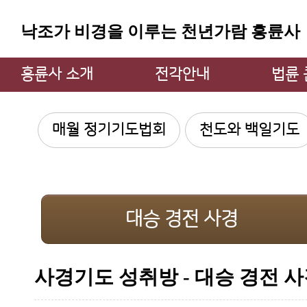
낙조가 비경을 이루는 천년가람 흥륜사
흥륜사 소개
전각안내
법륜
주지스님 인사
대웅전
법륜 큰
매월 정기기도법회
천도와 백일기도
흥륜사 소개
만불전
큰스님
불상과 불탑
약사전
큰스님
소장 문화재
지장전
법륜 큰
흥륜사 사계
관음굴
법륜 큰
대승 경전 사경
흥륜사 낙조
삼성각
불사안내
범종각
사경기도 성취방 - 대승 경전 
찾아오시는 길
종무소
쉼터